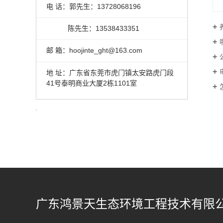
电 话：郭先生：13728068196
陈先生：13538433351
邮 箱：hoojinte_ght@163.com
地 址：广东省东莞市虎门镇太安路虎门段
41号泰明商业大厦2栋1101室
广东鸿景天生态环境工程技术有限