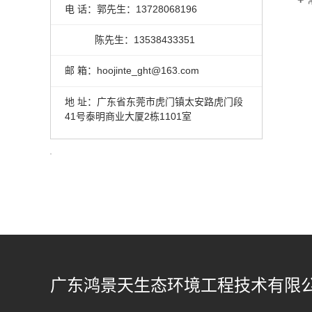
电 话：郭先生：13728068196
陈先生：13538433351
邮 箱：hoojinte_ght@163.com
地 址：广东省东莞市虎门镇太安路虎门段
41号泰明商业大厦2栋1101室
广东鸿景天生态环境工程技术有限